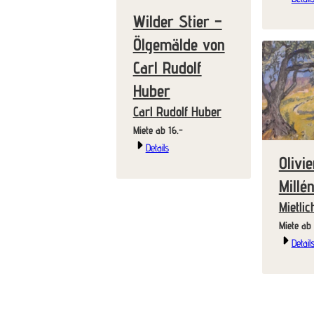
Wilder Stier –
Ölgemälde von
Carl Rudolf
Huber
Carl Rudolf Huber
Miete ab 16.-
Details
Olivie
Millé
Mietlic
Detail