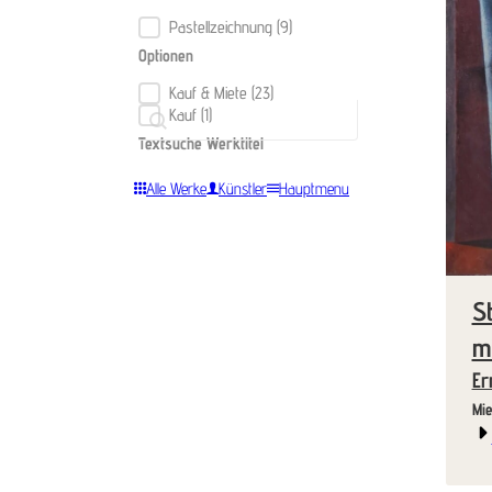
Pastell­zeichnung
(9)
Technik
Optionen
Kauf & Miete
(23)
Optionen
Textsuche Werktitel
Kauf
(1)
Textsuche Werktitel
Textsuche Werktitel
Alle Werke
Künstler
Hauptmenu
S
m
Er