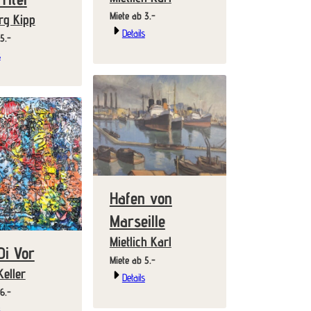
Miete ab 3.-
rg Kipp
Details
Miete ab 5.-
s
Hafen von
Marseille
Mietlich Karl
Di Vor
Miete ab 5.-
Keller
Details
Miete ab 6.-
s