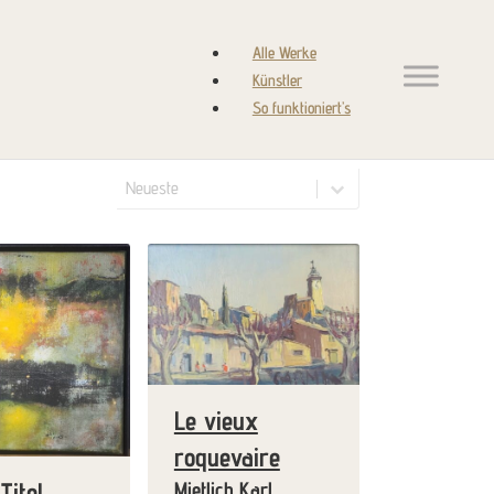
Alle Werke
Künstler
So funktioniert’s
Sortierung
Sortierung
Sortierung
Le vieux
roquevaire
Titel
Mietlich Karl