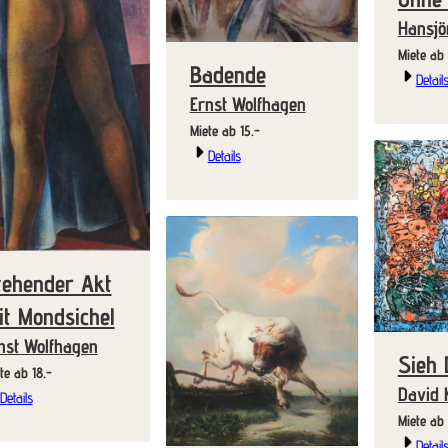
Hansjö
Badende
Detail
Ernst Wolfhagen
Miete ab 15.-
Details
tehender Akt
it Mondsichel
nst Wolfhagen
Sieh 
Miete ab 18.-
David 
Details
Detail