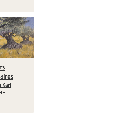
rs
naires
h Karl
Miete ab 4.-
s