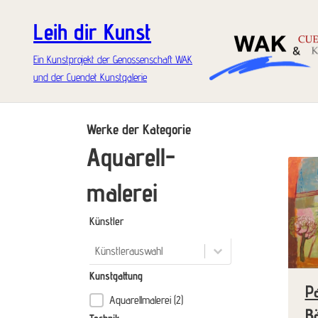
Leih dir Kunst
Ein Kunstprojekt der Genossenschaft WAK
und der Cuendet Kunstgalerie
Werke der Kategorie
Aquarell­
malerei
Künstler
Künstler
Künstler
Künstler
Kunstgattung
P
Aquarell­malerei
(2)
Kunstgattung
B