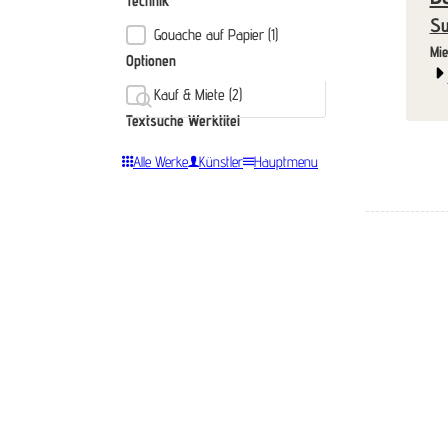
Technik
Su
Gouache auf Papier
(1)
Technik
Optionen
Textsuche Werktitel
Kauf & Miete
(2)
Optionen
Textsuche Werktitel
Textsuche Werktitel
Alle Werke
Künstler
Hauptmenu