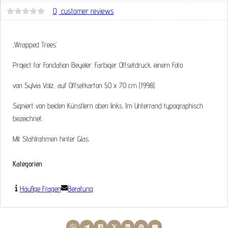
0
customer reviews
Bewertet
mit
0
von
‚Wrapped Trees‘
5
Project for Fondation Beyeler. Farbiger Offsetdruck. einem Foto
von Sylvia Volz, auf Offsetkarton 50 x 70 cm (1998).
Signiert von beiden Künstlern oben links. Im Unterrand typographisch
bezeichnet.
Mit Stahlrahmen hinter Glas.
Kategorien
Häufige Fragen
Beratung