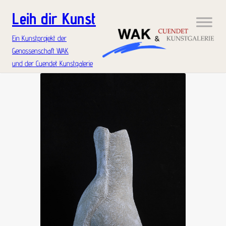
Leih dir Kunst
Ein Kunstprojekt der
Genossenschaft WAK
und der Cuendet Kunstgalerie