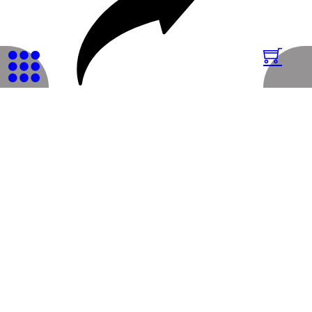
Cuendet
Kunstgalerie
Für Beratung oder weitere Fragen stehe ich Ihnen gerne zur Verfügung.
Beratung Leih Dir Kunst
Übersicht alle Werke
© 2026 Genossenschaft WAK
AGB
Impressum