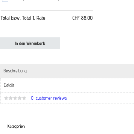
Total bzw. Total 1. Rate
CHF
88.00
SKULPTUR 14 Veronika Martin Mantel Menge
In den Warenkorb
Beschreibung
Details
0
customer reviews
Bewertet
mit
0
von
5
Kategorien