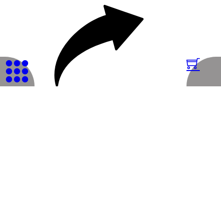
Cuendet
Kunstgalerie
Für Beratung oder weitere Fragen stehe ich Ihnen gerne zur Verfügung.
Beratung Leih Dir Kunst
Übersicht alle Werke
© 2026 Genossenschaft WAK