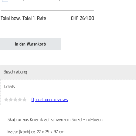
Total bzw. Total 1. Rate
CHF
264.00
SKULPTUR 1 Veronika Martin Mantel Menge
In den Warenkorb
Beschreibung
Details
0
customer reviews
Bewertet
mit
0
von
Skulptur aus Keramik auf schwarzem Sockel – rot-braun
5
Masse (lxbxh) ca. 22 x 25 x 97 cm