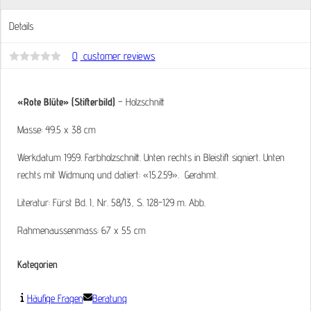
Details
0
customer reviews
Bewertet
mit
0
von
«Rote Blüte» (Stifterbild)
– Holzschnitt
5
Masse: 49.5 x 38 cm
Werkdatum 1959. Farbholzschnitt. Unten rechts in Bleistift signiert. Unten
rechts mit Widmung und datiert: «15.2.59». Gerahmt.
Literatur: Fürst Bd. I, Nr. 58/13, S. 128-129 m. Abb.
Rahmenaussenmass: 67 x 55 cm
Kategorien
Häufige Fragen
Beratung