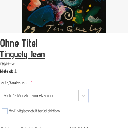
Ohne Titel
Tinguely Jean
Objekt-Nr.
Miete ab 3.-
(required)
Miet-/Kaufvariante
*
Miete 12 Monate, Einmalzahlung
WAK-Mitgliedsrabatt berücksichtigen