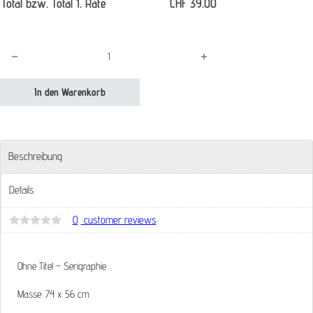
Total bzw. Total 1. Rate
CHF
39.00
Ohne Titel Tinguely Jean Menge
In den Warenkorb
Beschreibung
Details
0
customer reviews
Bewertet
mit
0
von
Ohne Titel – Serigraphie
5
Masse: 74 x 56 cm