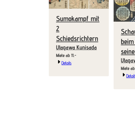
Sumokampf mit
2
Scha
Schiedsrichtern
beim
Utagawa Kunisada
seine
Miete ab 11.-
Utaga
Details
Detail