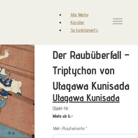
Alle Werke
Künstler
So funktioniert’s
Der Raubüberfall –
Triptychon von
Utagawa Kunisada
Utagawa Kunisada
Objekt-Nr.
Miete ab 6.-
(required)
Miet-/Kaufvariante
*