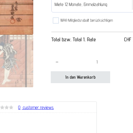
Miete 12 Monate, Einmalzahlung
WAK-Mitgliedsrabatt berücksichtigen
Total bzw. Total 1. Rate
CHF
Der Raubüberfall - Triptychon von Utagawa Kuni
In den Warenkorb
0
customer reviews
rtet