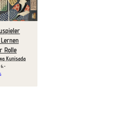
uspieler
 Lernen
r Rolle
wa Kunisada
Miete ab 6.-
s